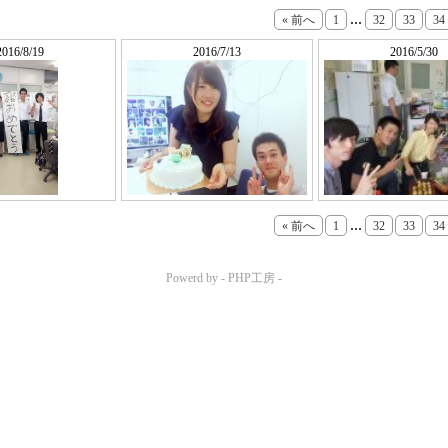
...
« 前へ
1
32
33
34
2016/8/19
2016/7/13
2016/5/30
...
« 前へ
1
32
33
34
Powerd by -
PHP工房
-